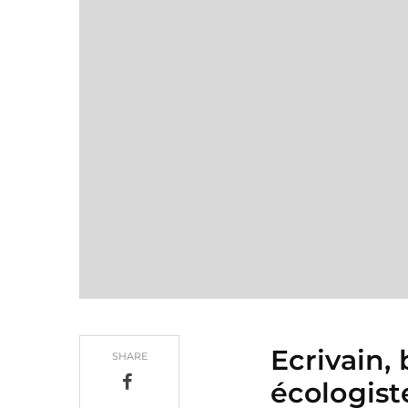
Ecrivain,
SHARE
écologist