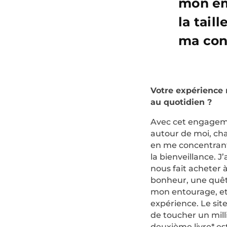
mon em
la tail
ma con
Votre expérience 
au quotidien ?
Avec cet engageme
autour de moi, cha
en me concentrant
la bienveillance. J
nous fait acheter 
bonheur, une quête
mon entourage, et 
expérience. Le sit
de toucher un mil
deuxième livre* 