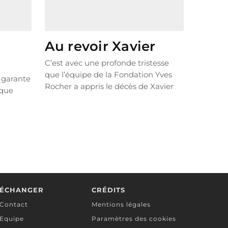
Au revoir Xavier
C’est avec une profonde tristesse
que l’équipe de la Fondation Yves
t garante
Rocher a appris le décès de Xavier
 que
Ricard Lanata,...
LIRE PLUS
ÉCHANGER
CRÉDITS
Contact
Mentions légales
Equipe
Paramètres des cookies