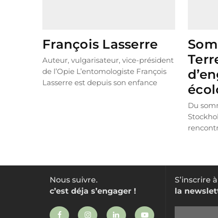
François Lasserre
Som
Terr
Auteur, vulgarisateur, vice-président
de l’Opie L’entomologiste François
d’e
Lasserre est depuis son enfance
écol
passionné par les insectes et le reste
du...
LIRE PLUS
Du somm
Stockhol
rencont
dévelop
cinquant
Nous suivre.
S’inscrire à
c’est déja s’engager !
la newslet