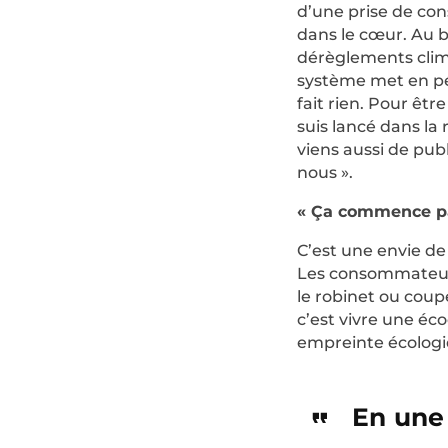
d’une prise de con
dans le cœur. Au bo
dérèglements clim
système met en péri
fait rien. Pour êt
suis lancé dans la
viens aussi de pub
nous ».
« Ça commence par
C’est une envie de 
Les consommateurs
le robinet ou coup
c’est vivre une é
empreinte écologiq
En une 