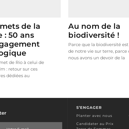
mets de la
Au nom de la
e : 50 ans
biodiversité !
ngagement
Parce que la biodiversité es
ogique
de notre vie sur terre, parce
nous avons un devoir de la
et de Rio à celui de
préserver...
LIRE PLUS
m : retour sur ces
res dédiées au
pement durable Depuis
e ans,...
LIRE PLUS
S’ENGAGER
ter
Planter avec nous
Candidater au Prix
Terre de Femmes