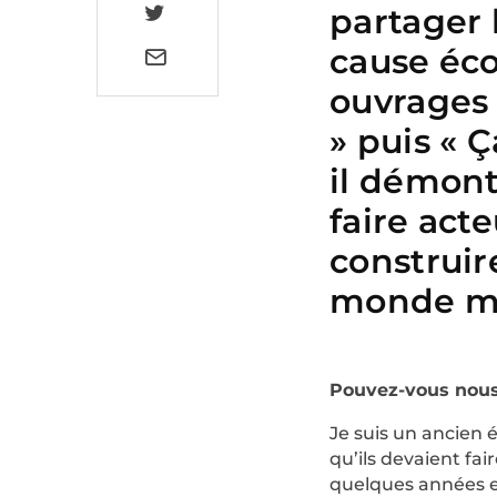
partager 
cause éco
ouvrages
» puis « 
il démon
faire ac
construir
monde me
Pouvez-vous nous
Je suis un ancien é
qu’ils devaient fair
quelques années en