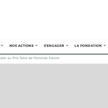
NOS ACTIONS
S’ENGAGER
LA FONDATION
ater au Prix Terre de Femmes France