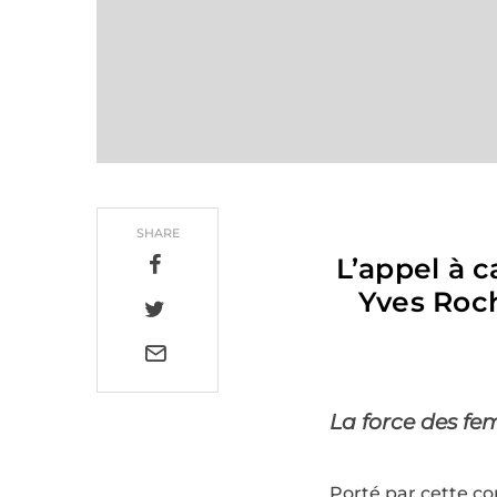
SHARE
L’appel à c
Yves Roc
La force des fe
Porté par cette co