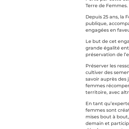
Terre de Femmes.​​
Depuis 25 ans, la 
publique, accompa
engagées en faveur 
Le but de cet enga
grande égalité ent
préservation de l’
Préserver les resso
cultiver des semen
savoir auprès des 
femmes récompensé
territoire, avec alt
En tant qu’experte
femmes sont créatri
mises bout à bout
demain et partici