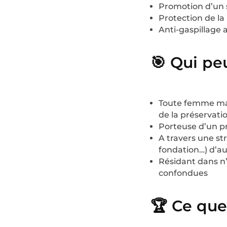
Promotion d’un s
Protection de la
Anti-gaspillage 
🎯 Qui pe
Toute femme maj
de la préservatio
Porteuse d’un p
A
travers une str
fondation…) d’au
Résidant dans n’
confondues
🏆 Ce que