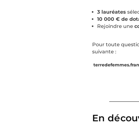
3 lauréates
séle
10 000 € de dot
Rejoindre une
c
Pour toute questio
suivante :
terredefemmes.fra
En découv