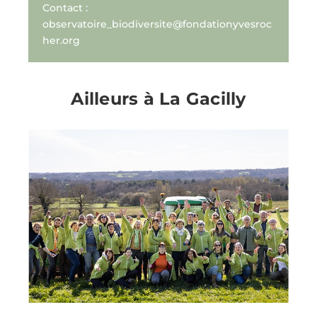
Contact :
observatoire_biodiversite@fondationyvesroc
her.org
Ailleurs à La Gacilly