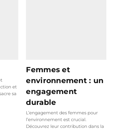
Femmes et
environnement : un
et
ction et
engagement
sacre sa
S
durable
L’engagement des femmes pour
l’environnement est crucial.
Découvrez leur contribution dans la