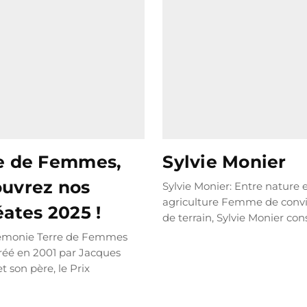
e de Femmes,
Sylvie Monier
uvrez nos
Sylvie Monier: Entre nature 
agriculture Femme de convi
éates 2025 !
de terrain, Sylvie Monier con
vie à un combat...
LIRE PLU
émonie Terre de Femmes
réé en 2001 par Jacques
t son père, le Prix
n Yves...
LIRE PLUS