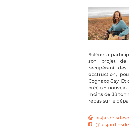
Solène a partici
son projet de 
récupérant des 
destruction, po
Cognacq-Jay. Et c
créé un nouveau 
moins de 38 tonne
repas sur le dép
lesjardinsdes
@lesjardinsde