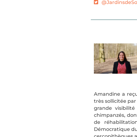
@JardinsdeSo
Amandine a reçu l
très sollicitée pa
grande visibilit
chimpanzés, dont
de réhabilitat
Démocratique du C
cercopithèques 