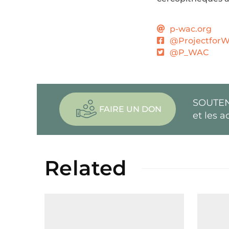
p-wac.org
@ProjectforW
@P_WAC
SOUTEN
FAIRE UN DON
et les a
Related