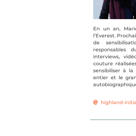
En un an, Mario
l’Everest. Proch
de sensibilis
responsables du
interviews, vid
couture réalisée
sensibiliser à la
entier et le gr
autobiographique
highland-initi