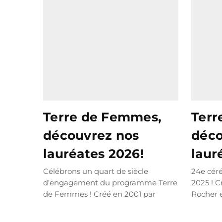
Terre de Femmes,
Terr
découvrez nos
déco
lauréates 2026!
laur
Célébrons un quart de siècle
24e cér
d’engagement du programme Terre
2025 ! C
de Femmes ! Créé en 2001 par
Rocher e
Jacques Rocher et son...
LIRE PLUS
Fondatio