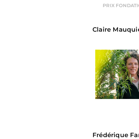
PRIX FONDAT
Claire Mauquié
Frédérique Far