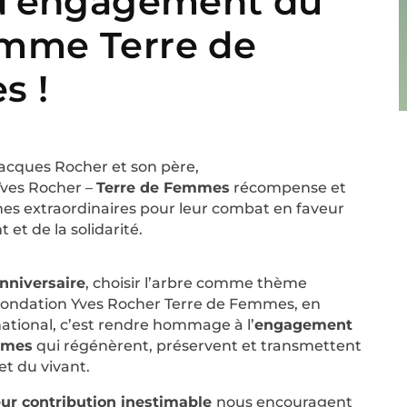
 d’engagement du
mme Terre de
s !
Jacques Rocher et son père,
Yves Rocher –
Terre de Femmes
récompense et
es extraordinaires pour leur combat en faveur
et de la solidarité.
nniversaire
, choisir l’arbre comme thème
ondation Yves Rocher Terre de Femmes, en
national,
c’est rendre hommage à l’
engagement
mmes
qui
régénèrent, préservent et transmettent
et du vivant.
eur contribution inestimable
nous encouragent