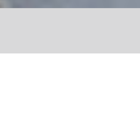
Share
En allant à Sarayaku, j’ai
pu me rendre compte
qu’il ne suffit pas de
planter des arbres… Il