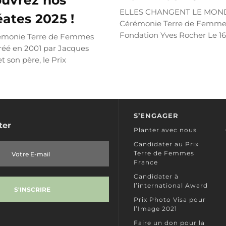
uvrez nos
ELLES CHANGENT LE MONDE
éates 2025 !
Cérémonie Terre de Femmes
Fondation Yves Rocher Le 1
émonie Terre de Femmes
2024, un...
LIRE PLUS
réé en 2001 par Jacques
t son père, le Prix
n Yves...
LIRE PLUS
S’ENGAGER
ter
Planter avec nous
Candidater au Prix
Terre de Femmes
France
Candidater à
l’international Award
Prix Photo Visa pour
l’Image 2021
Faire un don pour la