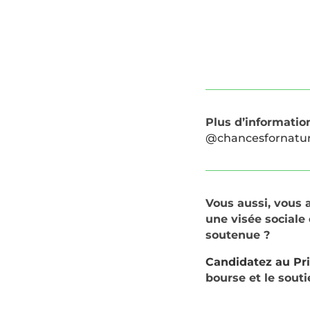
Plus d’information
@chancesfornatur
Vous aussi, vous a
une visée sociale
soutenue ?
Candidatez au Pr
bourse et le sout