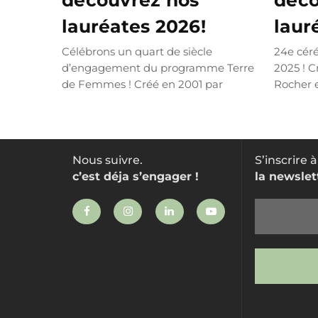
découvrez nos
déco
lauréates 2026!
laur
Célébrons un quart de siècle
24e cér
d’engagement du programme Terre
2025 ! C
de Femmes ! Créé en 2001 par
Rocher e
Jacques Rocher et son...
LIRE PLUS
Fondatio
Nous suivre.
S’inscrire à
c’est déja s’engager !
la newslet