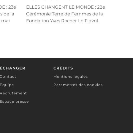
 : 23e
ELLES CHANGENT LE MONDE : 22e
 de la
Cérémonie Terre de Femmes de la
6 mai
Fondation Yves Rocher Le 11 avril
2023, un...
LIRE PLUS
ÉCHANGER
CRÉDITS
Contact
Mentions légales
Equipe
Paramètres des cookies
Recrutement
Espace presse