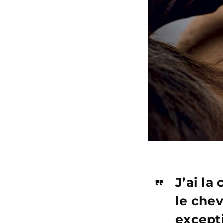
J’ai la
le chev
except