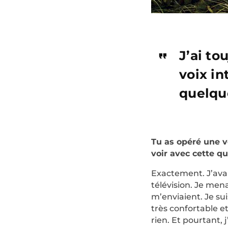
J’ai to
voix in
quelqu
Tu as opéré une v
voir avec cette q
Exactement. J’ava
télévision. Je men
m’enviaient. Je sui
très confortable e
rien. Et pourtant, 