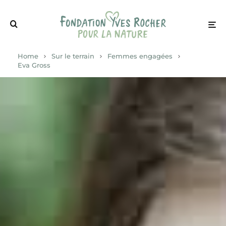
Home
Sur le terrain
Femmes engagées
Eva Gross