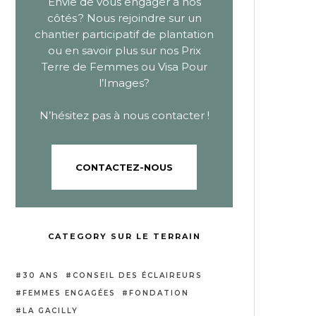
Envie de vous engager à nos
côtés ? Nous rejoindre sur un
chantier participatif de plantation
ou
en savoir plus sur nos Prix
Terre de Femmes ou Visa Pour
l’Images?
N’hésitez pas à nous contacter !
CONTACTEZ-NOUS
CATEGORY SUR LE TERRAIN
30 ANS
CONSEIL DES ÉCLAIREURS
FEMMES ENGAGÉES
FONDATION
LA GACILLY