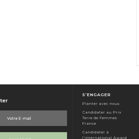
S’ENGAGER
ter
Planter avec nous
Candidater au Prix
Terre de Femmes
France
Candidater à
l’international Award