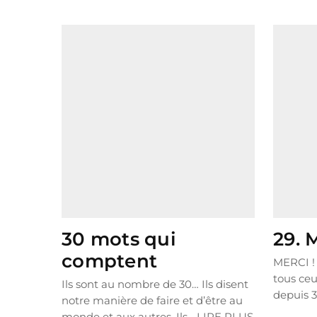
30 mots qui
29. 
comptent
MERCI ! 
tous ceu
Ils sont au nombre de 30… Ils disent
depuis 3
notre manière de faire et d’être au
LIRE P
monde et aux autres. Ils...
LIRE PLUS