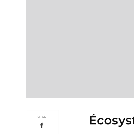
Écosy
SHARE