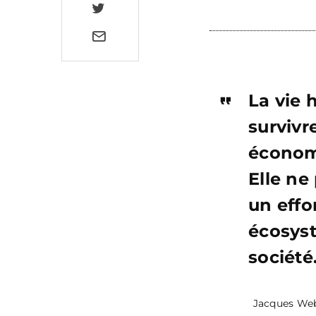
La vie 
survivr
économi
Elle ne
un eff
écosyst
société
Jacques We