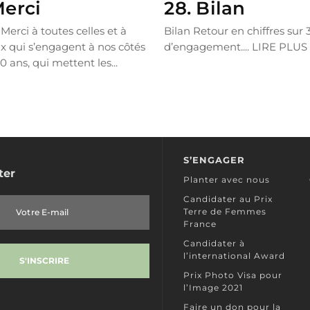
Merci
28. Bilan
Merci à toutes celles et à
Bilan Retour en chiffres sur 
x qui s’engagent à nos côtés
d’engagement....
LIRE PLUS
0 ans, qui mettent les...
LUS
S’ENGAGER
ter
Planter avec nous
Candidater au Prix
Terre de Femmes
France
Candidater à
l’international Award
Prix Photo Visa pour
l’Image 2021
Faire un don pour la