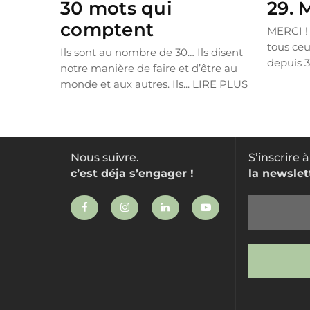
30 mots qui
29. 
comptent
MERCI ! 
tous ceu
Ils sont au nombre de 30… Ils disent
depuis 3
notre manière de faire et d’être au
LIRE P
monde et aux autres. Ils...
LIRE PLUS
Nous suivre.
S’inscrire à
c’est déja s’engager !
la newslet