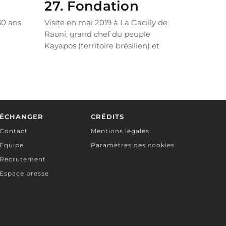
27. Fondation
30 ans
Visite en mai 2019 à La Gacilly de
Raoni, grand chef du peuple
Kayapos (territoire brésilien) et
figure emblématique de la...
LIRE PLUS
ÉCHANGER
CRÉDITS
Contact
Mentions légales
Equipe
Paramètres des cookies
Recrutement
Espace presse