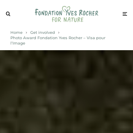
Home
Get involved
Photo Award Fondation Yves Rocher – Visa pour
l’Image